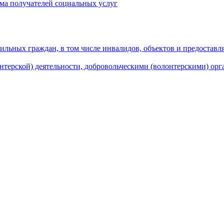
ма получателей социальных услуг
льных граждан, в том числе инвалидов, объектов и предоставл
нтерской) деятельности, добровольческими (волонтерскими) ор