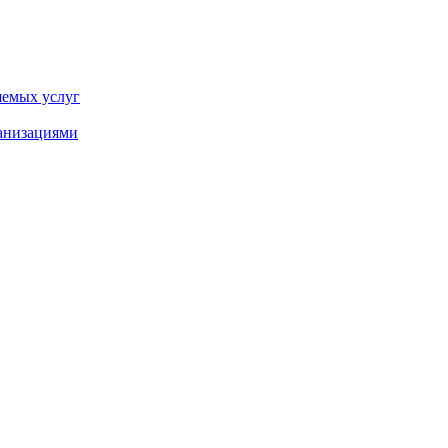
яемых услуг
ганизациями