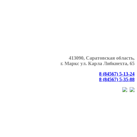
413090, Саратовская область,
г. Маркс
ул. Карла Либкнехта, 65
8 (84567) 5-13-24
8 (84567) 5-35-88