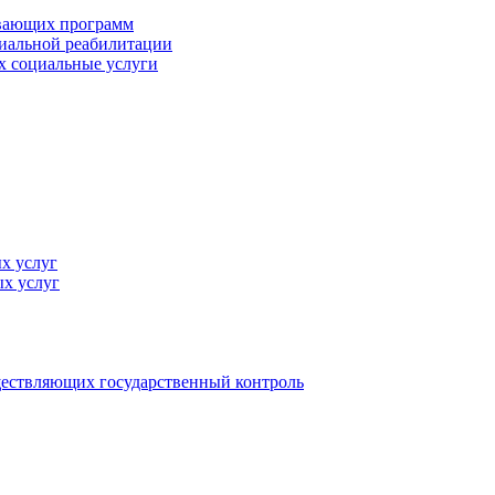
ивающих программ
циальной реабилитации
х социальные услуги
х услуг
х услуг
ществляющих государственный контроль