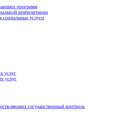
ивающих программ
циальной реабилитации
х социальные услуги
х услуг
х услуг
ществляющих государственный контроль