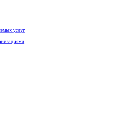
яемых услуг
ганизациями