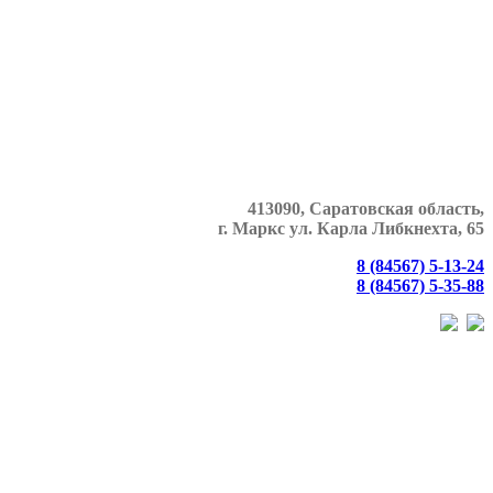
413090, Саратовская область,
г. Маркс
ул. Карла Либкнехта, 65
8 (84567) 5-13-24
8 (84567) 5-35-88