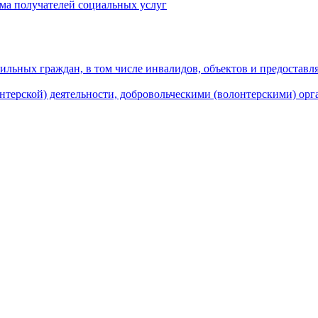
ма получателей социальных услуг
льных граждан, в том числе инвалидов, объектов и предоставл
нтерской) деятельности, добровольческими (волонтерскими) ор